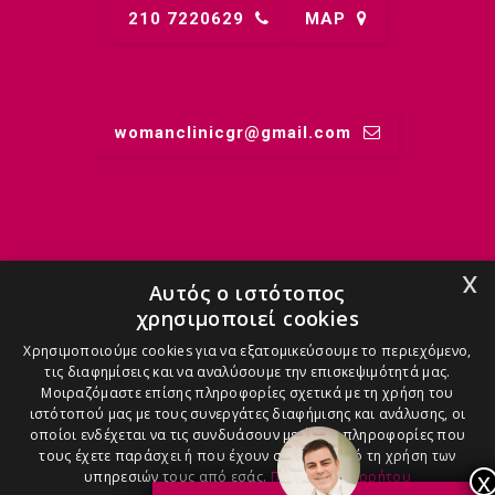
210 7220629
MAP
womanclinicgr@gmail.comㅤ
MIDWIFERY
x
Αυτός ο ιστότοπος
χρησιμοποιεί cookies
ANASTASIA - 6971909090
Χρησιμοποιούμε cookies για να εξατομικεύσουμε το περιεχόμενο,
τις διαφημίσεις και να αναλύσουμε την επισκεψιμότητά μας.
Μοιραζόμαστε επίσης πληροφορίες σχετικά με τη χρήση του
ιστότοπού μας με τους συνεργάτες διαφήμισης και ανάλυσης, οι
οποίοι ενδέχεται να τις συνδυάσουν με άλλες πληροφορίες που
τους έχετε παράσχει ή που έχουν συλλέξει από τη χρήση των
ANGELIKI - 6986100600
υπηρεσιών τους από εσάς.
Πολιτική Απορρήτου