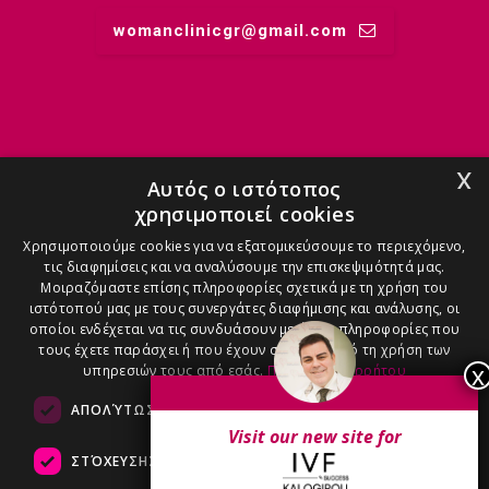
womanclinicgr@gmail.comㅤ
MIDWIFERY
x
Αυτός ο ιστότοπος
χρησιμοποιεί cookies
ANASTASIA - 6971909090
Χρησιμοποιούμε cookies για να εξατομικεύσουμε το περιεχόμενο,
τις διαφημίσεις και να αναλύσουμε την επισκεψιμότητά μας.
Μοιραζόμαστε επίσης πληροφορίες σχετικά με τη χρήση του
ιστότοπού μας με τους συνεργάτες διαφήμισης και ανάλυσης, οι
οποίοι ενδέχεται να τις συνδυάσουν με άλλες πληροφορίες που
τους έχετε παράσχει ή που έχουν συλλέξει από τη χρήση των
ANGELIKI - 6986100600
υπηρεσιών τους από εσάς.
Πολιτική Απορρήτου
ΑΠΟΛΎΤΩΣ ΑΠΑΡΑΊΤΗΤΑ
ΑΠΌΔΟΣΗΣ
Visit our new site for
ΣΤΌΧΕΥΣΗΣ
ΛΕΙΤΟΥΡΓΙΚΌΤΗΤΑΣ
VASSO - 6983200800