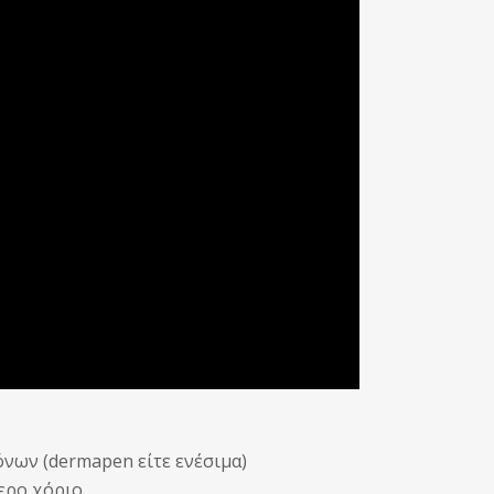
όνων (dermapen είτε ενέσιμα)
ερο χόριο.