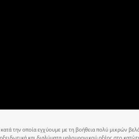
α κατά την οποία εγχύουμε με τη βοήθεια πολύ μικρών βελ
ιοξειδωτικά και διαλύματα υαλουρονικού οξέος στο κατώτ