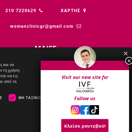
210 7220629
ΧΑΡΤΗΣ
womanclinicgr@gmail.comㅤ
ΜΑΙΕΣ
×
ς και να
ΑΝΑΣΤΑΣΊΑ - 6971909090
ε τη χρήση
ται να τις
Visit our new site for
ει από τη
ΑΓΓΕΛΙΚΉ - 6986100600
Σ
ΜΗ ΤΑΞΙΝΟΜΗΜΈΝΑ
Follow us
ΒΆΣΩ - 6983200800
ΚΩΝΣΤΑΝΤΊΝΑ
Κλείσε ραντεβού!