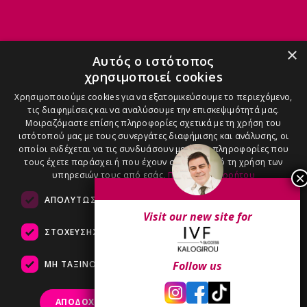
ΜΑΙΕΣ
×
Αυτός ο ιστότοπος
χρησιμοποιεί cookies
ΑΝΑΣΤΑΣΊΑ - 6971909090
Χρησιμοποιούμε cookies για να εξατομικεύσουμε το περιεχόμενο,
τις διαφημίσεις και να αναλύσουμε την επισκεψιμότητά μας.
Μοιραζόμαστε επίσης πληροφορίες σχετικά με τη χρήση του
ιστότοπού μας με τους συνεργάτες διαφήμισης και ανάλυσης, οι
οποίοι ενδέχεται να τις συνδυάσουν με άλλες πληροφορίες που
τους έχετε παράσχει ή που έχουν συλλέξει από τη χρήση των
ΑΓΓΕΛΙΚΉ - 6986100600
υπηρεσιών τους από εσάς.
Πολιτική Απορρήτου
ΑΠΟΛΎΤΩΣ ΑΠΑΡΑΊΤΗΤΑ
ΑΠΌΔΟΣΗΣ
Visit our new site for
ΣΤΌΧΕΥΣΗΣ
ΛΕΙΤΟΥΡΓΙΚΌΤΗΤΑΣ
ΒΆΣΩ - 6983200800
ΜΗ ΤΑΞΙΝΟΜΗΜΈΝΑ
Follow us
ΑΠΟΔΟΧΉ ΌΛΩΝ
ΑΠΌΡΡΙΨΗ ΌΛΩΝ