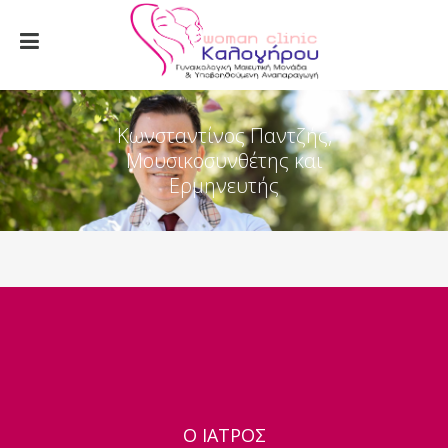
Κωνσταντίνος Παντζής,
Μουσικοσυνθέτης και
Ερμηνευτής
Ο ΙΑΤΡΟΣ