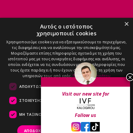
ΜΑΙΕΣ
×
Αυτός ο ιστότοπος
χρησιμοποιεί cookies
ΑΝΑΣΤΑΣΊΑ - 6971909090
Χρησιμοποιούμε cookies για να εξατομικεύσουμε το περιεχόμενο,
τις διαφημίσεις και να αναλύσουμε την επισκεψιμότητά μας.
Μοιραζόμαστε επίσης πληροφορίες σχετικά με τη χρήση του
ιστότοπού μας με τους συνεργάτες διαφήμισης και ανάλυσης, οι
οποίοι ενδέχεται να τις συνδυάσουν με άλλες πληροφορίες που
τους έχετε παράσχει ή που έχουν συλλέξει από τη χρήση των
ΑΓΓΕΛΙΚΉ - 6986100600
υπηρεσιών τους από εσάς.
Πολιτική Απορρήτου
ΑΠΟΛΎΤΩΣ ΑΠΑΡΑΊΤΗΤΑ
ΑΠΌΔΟΣΗΣ
Visit our new site for
ΣΤΌΧΕΥΣΗΣ
ΛΕΙΤΟΥΡΓΙΚΌΤΗΤΑΣ
ΒΆΣΩ - 6983200800
ΜΗ ΤΑΞΙΝΟΜΗΜΈΝΑ
Follow us
ΑΠΟΔΟΧΉ ΌΛΩΝ
ΑΠΌΡΡΙΨΗ ΌΛΩΝ