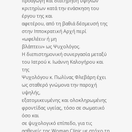
προαγωγή και διατήρηση υψηλών
κριτηρίων κατά την ενάσκηση του
έργου της και
αφετέρου, από τη βαθιά δέσμευσή της
στην Ιπποκρατική Αρχή περί
«ωφελέειν ή μη
βλάπτειν» ως Ψυχολόγος.
Η διεπιστημονική συνεργασία μεταξύ
του Ιατρού κ. Ιωάννη Καλογήρου και
της
Ψυχολόγου κ. Πωλίνας Φλεβάρη έχει
ως σταθερό γνώμονα την παροχή
υψηλής,
εξατομικευμένης και ολοκληρωμένης
φροντίδας υγείας, τόσο σε σωματικό
όσο και
σε ψυχολογικό επίπεδο, για τις
ασθενείς της Woman Clinic με στόχο τη