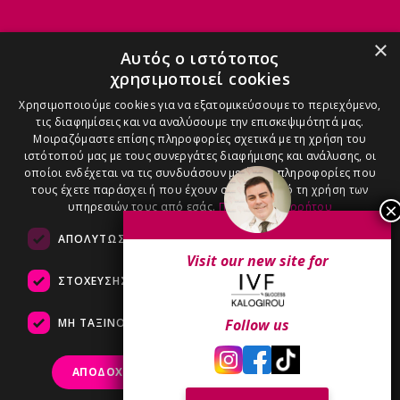
ΜΑΙΕΣ
×
Αυτός ο ιστότοπος
χρησιμοποιεί cookies
ΑΝΑΣΤΑΣΊΑ - 6971909090
Χρησιμοποιούμε cookies για να εξατομικεύσουμε το περιεχόμενο,
τις διαφημίσεις και να αναλύσουμε την επισκεψιμότητά μας.
Μοιραζόμαστε επίσης πληροφορίες σχετικά με τη χρήση του
ιστότοπού μας με τους συνεργάτες διαφήμισης και ανάλυσης, οι
οποίοι ενδέχεται να τις συνδυάσουν με άλλες πληροφορίες που
τους έχετε παράσχει ή που έχουν συλλέξει από τη χρήση των
ΑΓΓΕΛΙΚΉ - 6986100600
υπηρεσιών τους από εσάς.
Πολιτική Απορρήτου
ΑΠΟΛΎΤΩΣ ΑΠΑΡΑΊΤΗΤΑ
ΑΠΌΔΟΣΗΣ
Visit our new site for
ΣΤΌΧΕΥΣΗΣ
ΛΕΙΤΟΥΡΓΙΚΌΤΗΤΑΣ
ΒΆΣΩ - 6983200800
ΜΗ ΤΑΞΙΝΟΜΗΜΈΝΑ
Follow us
ΑΠΟΔΟΧΉ ΌΛΩΝ
ΑΠΌΡΡΙΨΗ ΌΛΩΝ
ΚΩΝΣΤΑΝΤΊΝΑ