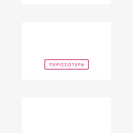
Laser Καυτηριασμού
Κονδυλωμάτων
ΠΕΡΙΣΣΌΤΕΡΑ
Laser Λεύκανσης Πρωκτού και
Αιδοίου