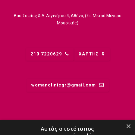
Βασ.Σοφίας & Δ. Αιγινήτου 4, Αθήνα, (Στ. Μετρό Μέγαρο
Μουσικής)
210 7220629
ΧΑΡΤΗΣ
womanclinicgr@gmail.comㅤ
ΜΑΙΕΣ
×
Αυτός ο ιστότοπος