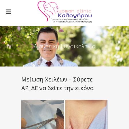
Αισθητική Γυναικολογία
Μείωση Χειλέων – Σύρετε
ΑΡ_ΔΕ να δείτε την εικόνα