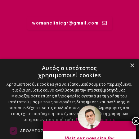
womanclinicgr@gmail.comㅤ
ΜΑΙΕΣ
×
Αυτός ο ιστότοπος
χρησιμοποιεί cookies
ΑΝΑΣΤΑΣΊΑ - 6971909090
Χρησιμοποιούμε cookies για να εξατομικεύσουμε το περιεχόμενο,
τις διαφημίσεις και να αναλύσουμε την επισκεψιμότητά μας.
Μοιραζόμαστε επίσης πληροφορίες σχετικά με τη χρήση του
ιστότοπού μας με τους συνεργάτες διαφήμισης και ανάλυσης, οι
οποίοι ενδέχεται να τις συνδυάσουν με άλλες πληροφορίες που
τους έχετε παράσχει ή που έχουν συλλέξει από τη χρήση των
ΑΓΓΕΛΙΚΉ - 6986100600
υπηρεσιών τους από εσάς.
Πολιτική Απορρήτου
ΑΠΟΛΎΤΩΣ ΑΠΑΡΑΊΤΗΤΑ
ΑΠΌΔΟΣΗΣ
Visit our new site for